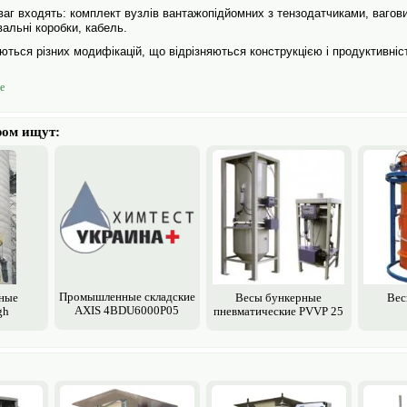
аг входять: комплект вузлів вантажопідйомних з тензодатчиками, вагови
альні коробки, кабель.
ються різних модифікацій, що відрізняються конструкцією і продуктивніс
е
ром ищут:
Промышленные складские
ные
Весы бункерные
Вес
AXIS 4BDU6000P05
gh
пневматические PVVP 25