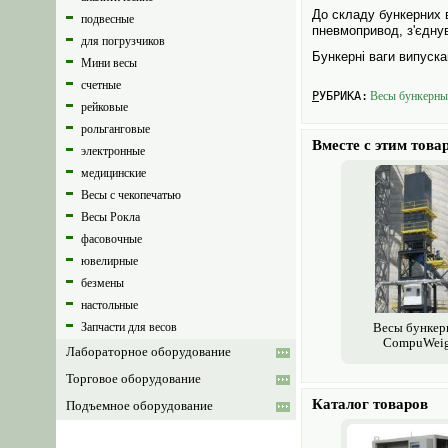
До складу бункерних в
подвесные
пневмопривод, з'єднув
для погрузчиков
Бункерні ваги випуска
Мини весы
счетные
РУБРИКА:
Весы бункерны
рейковые
рольганговые
Вместе с этим това
электронные
медицинские
Весы с чекопечатью
Весы Рокла
фасовочные
ювелирные
безмены
настольные
Запчасти для весов
Весы бункер
CompuWei
Лабораторное оборудование
Торговое оборудование
Каталог товаров
Подъемное оборудование