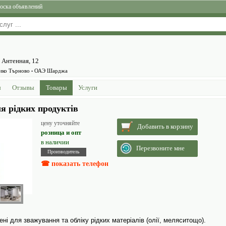
оска объявлений
. Антенная, 12
лико Търново
ОАЭ Шарджа
•
ы
Отзывы
Товары
Услуги
ля рідких продуктів
цену уточняйте
Добавить в корзину
розница и опт
в наличии
Перезвоните мне
Производитель
☎ показать телефон
ені для зважування та обліку рідких матеріалів (олії, меляситощо).