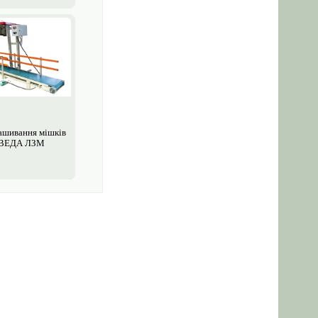
зашивання мішків
ВЕДА ЛЗМ