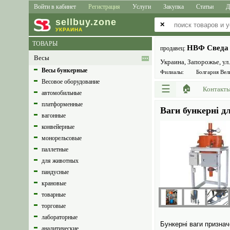
Войти в кабинет
Регистрация
Услуги
Закупка
Статьи
Д
sell
buy
.zone
✕
УКРАИНА
ТОВАРЫ
НВФ Сведа
продавец:
Весы
Украина, Запорожье, ул
Весы бункерные
Филиалы:
Болгария Ве
Весовое оборудование
☰
🏠
Контакт
автомобильные
платформенные
Ваги бункерні д
вагонные
конвейерные
монорельсовые
паллетные
для животных
пандусные
крановые
товарные
торговые
лабораторные
Бункерні ваги признач
аналитические