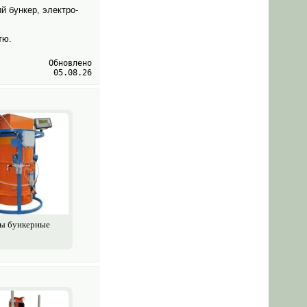
й бункер, электро­
тю.
Обновлено
05.08.26
ы бункерные