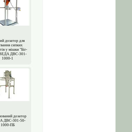
ий дозатор для
вання сипких
ів у мішки "Біг-
СВЕДА ДВС-301-
1000-1
ований дозатор
А ДВС-301-50-
1000-ПБ