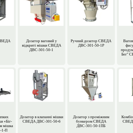
 СВЕДА
Дозатор ваговий у
Ручний дозатор СВЕДА
Вагов
відкриті мішки СВЕДА
ДВС-301-50-1Р
фасу
ДВС-301-50-1
продукт
Бег" 
ипких
Дозатор в клапанні мішки
Дозатор з проміжним
Комбін
и «Біг-
СВЕДА ДВС-301-50-6
бункером СВЕДА
СВЕД
ям мішка
ДВС-301-50-1ПБ
-1-П