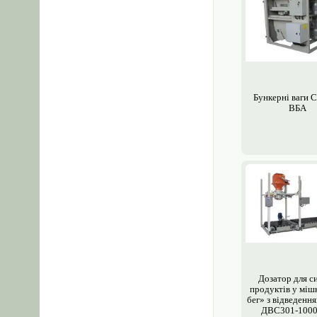
Бункерні ваги
ВБА
Дозатор для с
продуктів у мішк
бег» з відведенн
ДВС301-1000