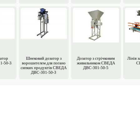
атор
Шнековий дозатор з
Дозатор з стрічковим
Лінія 
1-50-3
ворошителем для погано
живильником СВЕДА
С
сипких продуктів СВЕДА
ДВС-301-50-5
ДВС-301-50-3